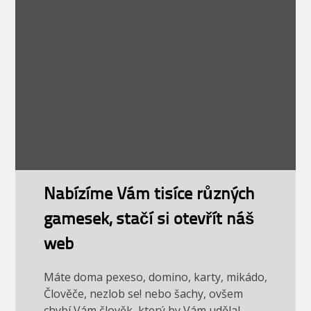
Nabízíme Vám tisíce různých
gamesek, stačí si otevřít náš
web
Máte doma pexeso, domino, karty, mikádo,
Člověče, nezlob se! nebo šachy, ovšem
chybí Vám člověk, který by Vám udělal