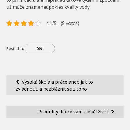
to příliš vadit, ale například takové týdenní zpoždění
už může znamenat pokles kvality vody.
4.1/5 - (8 votes)
Posted in:
Děti
Navigace
Vysoká škola a práce aneb jak to
zvládnout, a nezbláznit se z toho
pro
příspěvek
Produkty, které vám ulehčí život