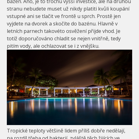
bazén. Ano, je to trochu vyšší investice, ale na druhou
stranu nebudete muset už nikdy platiti kvůli koupání
vstupné ani se tlačit ve frontě u sprch. Prostě jen
vyjdete na dvorek a skočíte do bazénu. Hlavně v
letních parnech takovéto osvěžení přijde vhod. Je
totiž doporučováno chladit se nejen vnitřně, tedy
pitím vody, ale ochlazovat se i z vnějšku.
Tropické teploty většině lidem příliš dobře nedělají,
na rozdíl třeba od bakterií, zvláště těch žijících ve