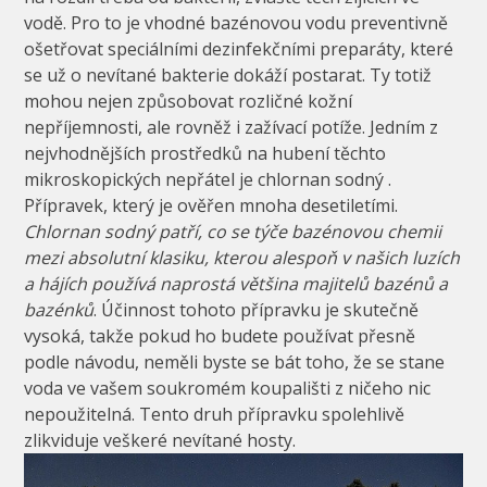
vodě. Pro to je vhodné bazénovou vodu preventivně
ošetřovat speciálními dezinfekčními preparáty, které
se už o nevítané bakterie dokáží postarat. Ty totiž
mohou nejen způsobovat rozličné kožní
nepříjemnosti, ale rovněž i zažívací potíže. Jedním z
nejvhodnějších prostředků na hubení těchto
mikroskopických nepřátel je chlornan sodný
.
Přípravek, který je ověřen mnoha desetiletími.
Chlornan sodný patří, co se týče bazénovou chemii
mezi absolutní klasiku, kterou alespoň v našich luzích
a hájích používá naprostá většina majitelů bazénů a
bazénků
. Účinnost tohoto přípravku je skutečně
vysoká, takže pokud ho budete používat přesně
podle návodu, neměli byste se bát toho, že se stane
voda ve vašem soukromém koupališti z ničeho nic
nepoužitelná. Tento druh přípravku spolehlivě
zlikviduje veškeré nevítané hosty.