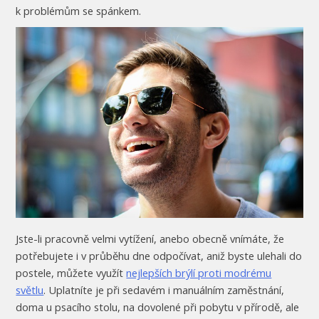
k problémům se spánkem.
Jste-li pracovně velmi vytížení, anebo obecně vnímáte, že
potřebujete i v průběhu dne odpočívat, aniž byste ulehali do
postele, můžete využít
nejlepších brýlí proti modrému
světlu
. Uplatníte je při sedavém i manuálním zaměstnání,
doma u psacího stolu, na dovolené při pobytu v přírodě, ale