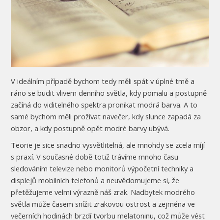
V ideálním případě bychom tedy měli spát v úplné tmě a
ráno se budit vlivem denního světla, kdy pomalu a postupně
začíná do viditelného spektra pronikat modrá barva. A to
samé bychom měli prožívat navečer, kdy slunce zapadá za
obzor, a kdy postupně opět modré barvy ubývá.
Teorie je sice snadno vysvětlitelná, ale mnohdy se zcela míjí
s praxí. V současné době totiž trávíme mnoho času
sledováním televize nebo monitorů výpočetní techniky a
displejů mobilních telefonů a neuvědomujeme si, že
přetěžujeme velmi výrazně náš zrak. Nadbytek modrého
světla může časem snížit zrakovou ostrost a zejména ve
večerních hodinách brzdí tvorbu melatoninu, což může vést