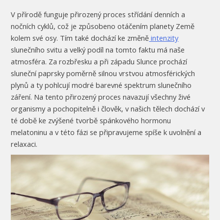
V přírodě funguje přirozený proces střídání denních a
nočních cyklů, což je způsobeno otáčením planety Země
kolem své osy. Tím také dochází ke změně
intenzity
slunečního svitu a velký podíl na tomto faktu má naše
atmosféra. Za rozbřesku a při západu Slunce prochází
sluneční paprsky poměrně silnou vrstvou atmosférických
plynů a ty pohlcují modré barevné spektrum slunečního
záření. Na tento přirozený proces navazují všechny živé
organismy a pochopitelně i člověk, v našich tělech dochází v
té době ke zvýšené tvorbě spánkového hormonu
melatoninu a v této fázi se připravujeme spíše k uvolnění a
relaxaci.