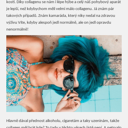
kosti. Díky collagenu se nám i lépe hýbe a celý náš pohybový aparát
je lepší, než kdybychom měli velmi málo collagenu. Já znám pár
takových případů. Znám kamaráda, který niky nedal na zdravou
výživu Víte, kdyby alespoň jedl normálně, ale on jedl opravdu
nenormálně!
Hlavně dával přednost alkoholu, cigaretám a taky uzeninám, takže
collagen měl brát kde? To tady v těchto věcech jistě není. A netrvalo