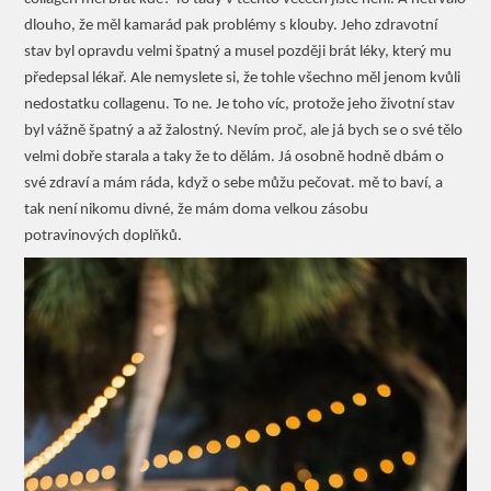
dlouho, že měl kamarád pak problémy s klouby. Jeho zdravotní
stav byl opravdu velmi špatný a musel později brát léky, který mu
předepsal lékař. Ale nemyslete si, že tohle všechno měl jenom kvůli
nedostatku collagenu. To ne. Je toho víc, protože jeho životní stav
byl vážně špatný a až žalostný. Nevím proč, ale já bych se o své tělo
velmi dobře starala a taky že to dělám. Já osobně hodně dbám o
své zdraví a mám ráda, když o sebe můžu pečovat. mě to baví, a
tak není nikomu divné, že mám doma velkou zásobu
potravinových doplňků.