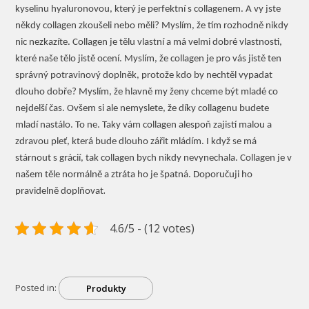
kyselinu hyaluronovou, který je perfektní s collagenem. A vy jste
někdy collagen zkoušeli nebo měli? Myslím, že tím rozhodně nikdy
nic nezkazíte. Collagen je tělu vlastní a má velmi dobré vlastnosti,
které naše tělo jistě ocení. Myslím, že collagen je pro vás jistě ten
správný potravinový doplněk, protože kdo by nechtěl vypadat
dlouho dobře? Myslím, že hlavně my ženy chceme být mladé co
nejdelší čas. Ovšem si ale nemyslete, že díky collagenu budete
mladí nastálo. To ne. Taky vám collagen alespoň zajistí malou a
zdravou pleť, která bude dlouho zářit mládím. I když se má
stárnout s grácií, tak collagen bych nikdy nevynechala. Collagen je v
našem těle normálně a ztráta ho je špatná. Doporučuji ho
.
pravidelně doplňovat
4.6/5 - (12 votes)
Posted in:
Produkty