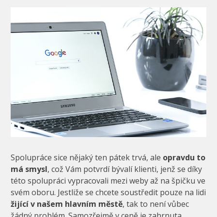
Spolupráce sice nějaký ten pátek trvá, ale
opravdu to
má smysl
, což Vám potvrdí bývalí klienti, jenž se díky
této spolupráci vypracovali mezi weby až na špičku ve
svém oboru. Jestliže se chcete soustředit pouze na lidi
žijící v našem hlavním městě
, tak to není vůbec
žádný problém. Samozřejmě v ceně je zahrnuta