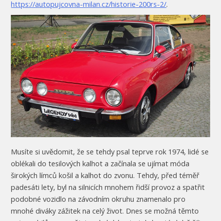
https://autopujcovna-milan.cz/historie-200rs-2/
.
Musíte si uvědomit, že se tehdy psal teprve rok 1974, lidé se
oblékali do tesilových kalhot a začínala se ujímat móda
širokých límců košil a kalhot do zvonu. Tehdy, před téměř
padesáti lety, byl na silnicích mnohem řidší provoz a spatřit
podobné vozidlo na závodním okruhu znamenalo pro
mnohé diváky zážitek na celý život. Dnes se možná těmto