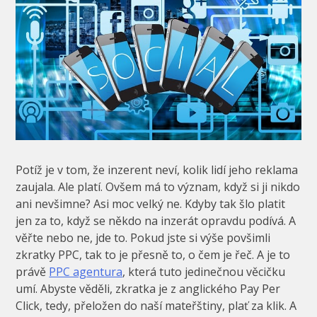
Potíž je v tom, že inzerent neví, kolik lidí jeho reklama
zaujala. Ale platí. Ovšem má to význam, když si ji nikdo
ani nevšimne? Asi moc velký ne. Kdyby tak šlo platit
jen za to, když se někdo na inzerát opravdu podívá. A
věřte nebo ne, jde to. Pokud jste si výše povšimli
zkratky PPC, tak to je přesně to, o čem je řeč. A je to
právě
PPC agentura
, která tuto jedinečnou věcičku
umí. Abyste věděli, zkratka je z anglického Pay Per
Click, tedy, přeložen do naší mateřštiny, plať za klik. A