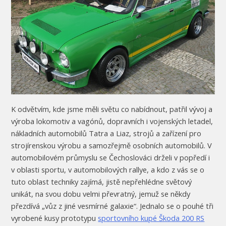
K odvětvím, kde jsme měli světu co nabídnout, patřil vývoj a
výroba lokomotiv a vagónů, dopravních i vojenských letadel,
nákladních automobilů Tatra a Liaz, strojů a zařízení pro
strojírenskou výrobu a samozřejmě osobních automobilů. V
automobilovém průmyslu se Čechoslováci drželi v popředí i
v oblasti sportu, v automobilových rallye, a kdo z vás se o
tuto oblast techniky zajímá, jistě nepřehlédne světový
unikát, na svou dobu velmi převratný, jemuž se někdy
přezdívá „vůz z jiné vesmírné galaxie“. Jednalo se o pouhé tři
vyrobené kusy prototypu
sportovního kupé Škoda 200 RS