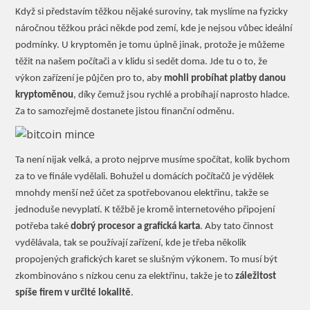
Když si představím těžkou nějaké suroviny, tak myslíme na fyzicky
náročnou těžkou práci někde pod zemí, kde je nejsou vůbec ideální
podmínky. U kryptoměn je tomu úplně jinak, protože je můžeme
těžit na našem počítači a v klidu si sedět doma. Jde tu o to, že
výkon zařízení je půjčen pro to, aby
mohli probíhat platby danou
kryptoměnou
, díky čemuž jsou rychlé a probíhají naprosto hladce.
Za to samozřejmě dostanete jistou finanční odměnu.
Ta není nijak velká, a proto nejprve musíme spočítat, kolik bychom
za to ve finále vydělali. Bohužel u domácích počítačů je výdělek
mnohdy menší než účet za spotřebovanou elektřinu, takže se
jednoduše nevyplatí. K těžbě je kromě internetového připojení
potřeba také
dobrý procesor a grafická karta
. Aby tato činnost
vydělávala, tak se používají zařízení, kde je třeba několik
propojených grafických karet se slušným výkonem. To musí být
zkombinováno s nízkou cenu za elektřinu, takže je to
záležitost
spíše firem v určité lokalitě
.