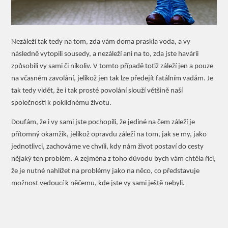
Nezáleží tak tedy na tom, zda vám doma praskla voda, a vy
následně vytopili sousedy, a nezáleží ani na to, zda jste havárii
způsobili vy sami či nikoliv. V tomto případě totiž záleží jen a pouze
na včasném zavolání, jelikož jen tak lze předejít fatálním vadám. Je
tak tedy vidět, že i tak prosté povolání slouží většině naší
společnosti k poklidnému životu.
Doufám, že i vy sami jste pochopili, že jediné na čem záleží je
přítomný okamžik, jelikož opravdu záleží na tom, jak se my, jako
jednotlivci, zachováme ve chvíli, kdy nám život postaví do cesty
nějaký ten problém. A zejména z toho důvodu bych vám chtěla říci,
že je nutné nahlížet na problémy jako na něco, co představuje
možnost vedoucí k něčemu, kde jste vy sami ještě nebyli.