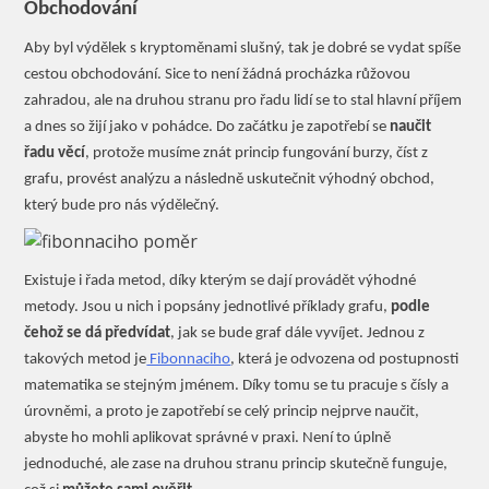
Obchodování
Aby byl výdělek s kryptoměnami slušný, tak je dobré se vydat spíše
cestou obchodování. Sice to není žádná procházka růžovou
zahradou, ale na druhou stranu pro řadu lidí se to stal hlavní příjem
a dnes so žijí jako v pohádce. Do začátku je zapotřebí se
naučit
řadu věcí
, protože musíme znát princip fungování burzy, číst z
grafu, provést analýzu a následně uskutečnit výhodný obchod,
který bude pro nás výdělečný.
Existuje i řada metod, díky kterým se dají provádět výhodné
metody. Jsou u nich i popsány jednotlivé příklady grafu,
podle
čehož se dá předvídat
, jak se bude graf dále vyvíjet. Jednou z
takových metod je
Fibonnaciho
, která je odvozena od postupnosti
matematika se stejným jménem. Díky tomu se tu pracuje s čísly a
úrovněmi, a proto je zapotřebí se celý princip nejprve naučit,
abyste ho mohli aplikovat správné v praxi. Není to úplně
jednoduché, ale zase na druhou stranu princip skutečně funguje,