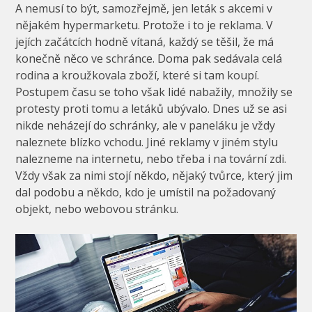
A nemusí to být, samozřejmě, jen leták s akcemi v
nějakém hypermarketu. Protože i to je reklama. V
jejích začátcích hodně vítaná, každý se těšil, že má
konečně něco ve schránce. Doma pak sedávala celá
rodina a kroužkovala zboží, které si tam koupí.
Postupem času se toho však lidé nabažily, množily se
protesty proti tomu a letáků ubývalo. Dnes už se asi
nikde neházejí do schránky, ale v paneláku je vždy
naleznete blízko vchodu. Jiné reklamy v jiném stylu
nalezneme na internetu, nebo třeba i na tovární zdi.
Vždy však za nimi stojí někdo, nějaký tvůrce, který jim
dal podobu a někdo, kdo je umístil na požadovaný
objekt, nebo webovou stránku.