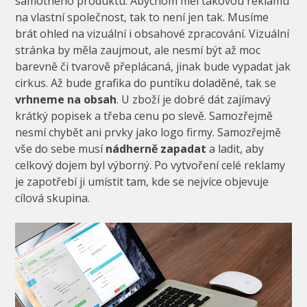
samotného produktu. Abychom měl takovou reklamu
na vlastní společnost, tak to není jen tak. Musíme
brát ohled na vizuální i obsahové zpracování. Vizuální
stránka by měla zaujmout, ale nesmí být až moc
barevně či tvarově přeplácaná, jinak bude vypadat jak
cirkus. Až bude grafika do puntíku doladěné, tak se
vrhneme na obsah
. U zboží je dobré dát zajímavý
krátký popisek a třeba cenu po slevě. Samozřejmě
nesmí chybět ani prvky jako logo firmy. Samozřejmě
vše do sebe musí
nádherně zapadat
a ladit, aby
celkový dojem byl výborný. Po vytvoření celé reklamy
je zapotřebí ji umístit tam, kde se nejvíce objevuje
cílová skupina.