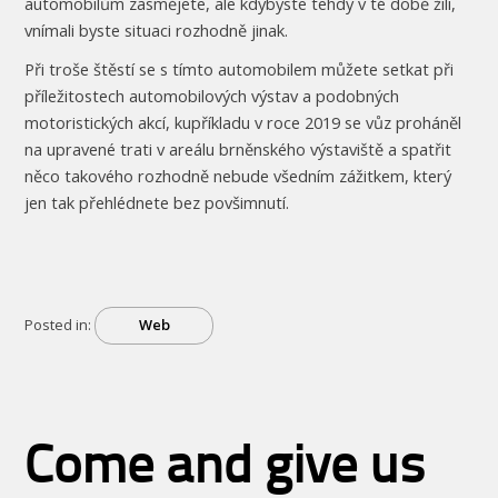
automobilům zasmějete, ale kdybyste tehdy v té době žili,
vnímali byste situaci rozhodně jinak.
Při troše štěstí se s tímto automobilem můžete setkat při
příležitostech automobilových výstav a podobných
motoristických akcí, kupříkladu v roce 2019 se vůz proháněl
na upravené trati v areálu brněnského výstaviště a spatřit
něco takového rozhodně nebude všedním zážitkem, který
jen tak přehlédnete bez povšimnutí.
Posted in:
Web
Come and give us