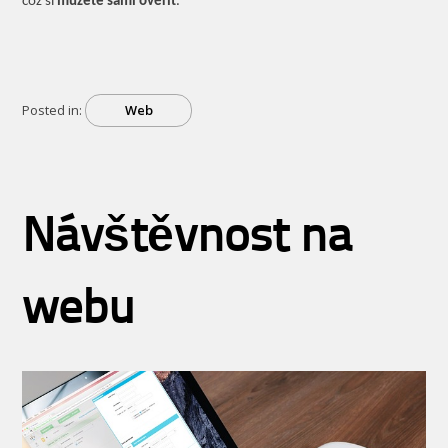
což si
můžete sami ověřit
.
Posted in:
Web
Návštěvnost na
webu