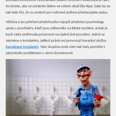
povolání konkrétně vykonáváte, jelikož mnohem důležitější je fakt,
že chcete, aby se ostatním lidem ve vašem okolí žilo lépe. Dalo by se
tak tedy říci, že vy osobně pro vybrané jedince přestavujete spásu.
Většina si po přečtení předchozího nejspíš představí psychology
spolu s psychiatry, kteří jsou odborníky na lidské myšlení, avšak já
bych ráda směřovala pozornost na úplně jiné povolání. Jedná se
zejména o instalatéry, jelikož právě oni provozují
havarijní službu
Kanalizace-instalateri
. Tato skupina osob vám tak tedy pomůže s
jakýmkoliv problémem v rámci domácnosti.