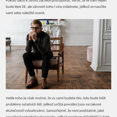
Pokud takto k životu začnete přistupovat, věřte, že se vám nejen
bude lépe žít, ale zároveň toho i více zvládnete, jelikož se naučíte
sami sebe náležitě ocenit.
Vedle toho je však možné, že vy sami budete tím, kdo bude řešit
problémy ostatních lidí, jelikož určitá povolání jsou na takové
skutečnosti vybudováno. Samozřejmě, že není podstatné, jaké